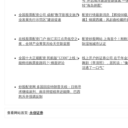
号”开启海洋旅游全新探索 一
转“海岛拼图”
全国股票配资公司 成都“数字影视文旅产
配资行情最新消息 【辉煌60载
业发展先行示范区”建设提速
藏】镜观西藏：风起曲松藏药
在线股票配资门户 徐汇滨江点亮低空之
配资炒股网站 上海首个！刚
夜，全球产业菁英共绘天空新蓝图
际湿地城市认证
全国十大正规配资 民航版“12306”上线！
线上开户的证券公司 在千年
能终结购票套路吗？| 锋面评论
舞剧《李清照》，居民说：“
活透了一口气”
炒股配资网 多国回应特朗普关税：日韩寻
求继续谈判、南非辩驳税率还能降、巴西
怒斥并强调反制
查看网站首页:
永信证券