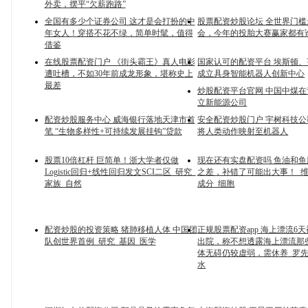
外卖，摆平“欠薪跑路”
全国有多少个证券公司 这才是会打扮的中
股票配资炒股论坛 全世界门
年女人！穿搭不花不绿，简单时髦，值得
会，今年的投胎大赛赢家都有
借鉴
在线股票配资门户 《街头霸王》真人电影
国家认可的配资平台 埃斯顿
遭吐槽，不如30年前成龙形象，堪称史上
成立具身智能机器人创新中心
最差
炒股配资平台官网 中国中煤
立新能源公司
配资炒股服务中心 威海银行落地天津市首
安全配资炒股门户 宇树科技
笔 “生物多样性+可持续发展挂钩”贷款
将人类动作映射至机器人
股票10倍杠杆 巨简单！浙大学者仅做
现在还有实盘配资吗 鱼油和
Logistic回归+线性回归发文SCI二区_研究_
之差，补错了可能出大事！_维
家族_自然
成分_细胞
配资炒股的投资策略 猪肺移植人体 中国团
正规股票配资app 海上漂流6
队创世界首例_研究_基因_医学
出院，称不想透露海上漂流那
体无碍仍较虚弱，需休养_罗先
水