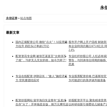
永信
永信证券
»
站点地图
最新文章
国内正规配资公司 微软“点火”！AI应用暴
股市开户网上开户流程 财政部：
力拉升 四巨头订单超2万亿
有企业利润总额22475.8亿元 
2.4%
配资资讯专业网 被张艺谋直言“太帅演不
专业杠杆炒股公司 人狂必有祸!
了戏”，70岁无儿无女的他，如今怎样了!
警告，与刘涛传出绯闻的杨烁
恶果
专业在线配资 伊朗议长：“敌人”施经济压
专业股票配资价格 巴基斯坦
力 官民要团结应对
为可能进行的美伊谈判做准备
配资炒股网站 留学海归失业青年“反差式
炒股配资开平台 聚焦精准营
生存”火了：开奔驰卖盒饭，骑万元摩托送
以科研创新引领婴幼儿辅食产