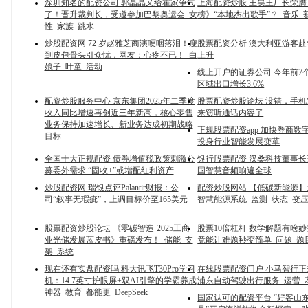
深圳知名的配资公司 郭晶晶又给霍家争气
上海配资炒股 王昊王厂长荣
了！晋升裁判长，受邀参加巴黎奥运会_女
榜》“本地杰出歌手”？_音乐_
性_家族_跳水
炒股配资网 72 岁赵雅芝商演哽咽落泪！瘦
股票配资分析 澳大利亚游客
到皮包骨头引众忧，网友：心疼不已！_白
上升
娘子_叶童_活动
线上开户的证券公司 今年前7
区域出口增长3.6%
配资炒股服务中心 京东集团2025年二季度
股票配资炒股论坛 没错，手
收入同比增速再创近三年新高，核心零售
来窃听通话内容了
业务保持加速增长、新业务达成初期战略
正规股票配资app 加快券商数
目标
投身行业智能发展变革
全国十大正规配资 债券增值税政策刺激公
银行股票配资 汉桑科技董事
募委外需求 “固收+”或增配红利资产
国智慧音频响遍全球
炒股配资网 瑞银点评Palantir财报：公
配资炒股网站 【低碳新能源
司“叙事无瑕疵”，上调目标价至165美元
智慧能源系统_监测_状态_变
股票配资炒股论坛 《零碳智造·2025工商
股票10倍杠杆 数学解题有啥
业光储发展蓝皮书》重磅发布！_储能_支
竟能让难题秒变简单_问题_题
架_系统
现在还有实盘配资吗 科大讯飞T30Pro学习
在线股票配资门户 小马智行
机：14.7英寸护眼屏+双AI引擎的学霸养成
浦东自动驾驶出行服务_运营_
神器_教育_都能更_DeepSeek
国家认可的配资平台 “好客山东