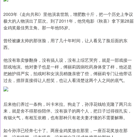
2003年《走向共和》里他演袁世凯，增肥数十斤，把一个历史上争议
极大的人物演出了层次。到了2011年，他凭电影《秋喜》拿下第28届
金鸡奖最佳男主角。那一年他55岁。
曾经被嫌太帅的那张脸，用了几十年时间，让人看见了脸后面的东
西。
他没有靠卖惨翻身，没有搞人设，没有上综艺哭穷，就是一部戏接一
部戏地演。他对妻子也是一样，傅丽莉因病吃药身体变了样，他还是
把她护得严实，拍戏时和女演员稍微亲密了些，傅丽莉专门让他带话
过去，措辞直接得让人想笑，也让人看清楚这两个人之间的底气。
后来他们养过一条狗，叫卡米拉。狗走了，孙淳花钱给克隆了两只出
来，就是舍不得那份陪伴。没有孩子的两个人，把日子过得很扎实，
有烟火气，有相互依赖，也有那种只有老夫妻才懂的不需要解释。
如今孙淳已经奔七十了。两座金鸡奖放在那里，一座百花奖放在那