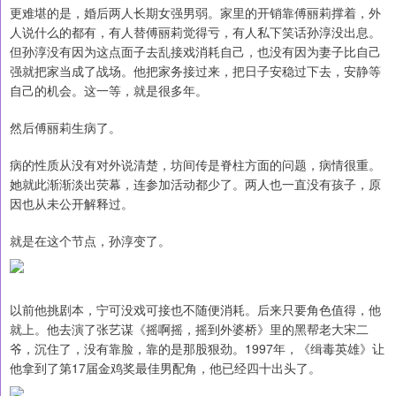
更难堪的是，婚后两人长期女强男弱。家里的开销靠傅丽莉撑着，外
人说什么的都有，有人替傅丽莉觉得亏，有人私下笑话孙淳没出息。
但孙淳没有因为这点面子去乱接戏消耗自己，也没有因为妻子比自己
强就把家当成了战场。他把家务接过来，把日子安稳过下去，安静等
自己的机会。这一等，就是很多年。
然后傅丽莉生病了。
病的性质从没有对外说清楚，坊间传是脊柱方面的问题，病情很重。
她就此渐渐淡出荧幕，连参加活动都少了。两人也一直没有孩子，原
因也从未公开解释过。
就是在这个节点，孙淳变了。
以前他挑剧本，宁可没戏可接也不随便消耗。后来只要角色值得，他
就上。他去演了张艺谋《摇啊摇，摇到外婆桥》里的黑帮老大宋二
爷，沉住了，没有靠脸，靠的是那股狠劲。1997年，《缉毒英雄》让
他拿到了第17届金鸡奖最佳男配角，他已经四十出头了。