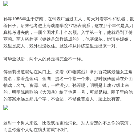
孙淳1956年生于济南，在钟表厂当过工人，每天对着零件和机器，数
着日子。后来他考进上海戏剧学院77级表演系，这在那个年代是真刀
真枪考进去的，一届全国才几十个名额。入学第一年，他就遇到了傅
丽莉。两人搭档演《钢铁是怎样炼成的》，他演保尔，她演冬妮娅，
戏里是恋人，戏外也没收住。就这样从排练室里走出来一对。
可毕业以后，两个人的路走得完全不一样。
傅丽莉出道就站在风口上。凭着《巾帼英烈》拿到百花奖最佳女主角
提名，接着是金鸡、金鹰，提名一个接一个来。那时候傅丽莉在外面
拍戏，名气、资源、钱，一样没少。孙淳呢，明明是上戏77级出来
的，明明陈凯歌的《大阅兵》给了他男一号，可就是糊。圈子里给他
的答案永远是那几个字，不合适，不够像普通人，脸上没有苦。
这对一个男人来说，比没戏拍更难消化。别人否定的不是你的表演，
而是你这个人站在镜头前就"不对"。